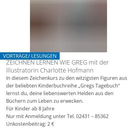
WIE
GREG
mit
der
Illustratorin
Charlotte
VORTRÄGE/ LESUNGEN
ZEICHNEN LERNEN WIE GREG mit der
KATEGORIE: VORTRÄGE/ LESUNGEN
Hofmann
Illustratorin Charlotte Hofmann
In diesem Zeichenkurs zu den witzigsten Figuren aus
der beliebten Kinderbuchreihe „Gregs Tagebuch“
lernst du, deine liebenswerten Helden aus den
Büchern zum Leben zu erwecken.
Für Kinder ab 8 Jahre
Nur mit Anmeldung unter Tel. 02431 – 85362
Unkostenbeitrag: 2 €