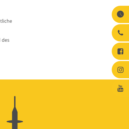
tliche
d des