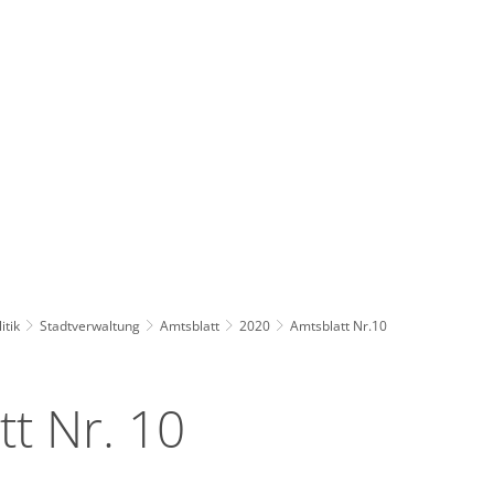
Wirts
nz
Rathaus, Politik
Leben in Erkelenz
Stad
itik
Stadtverwaltung
Amtsblatt
2020
Amtsblatt Nr.10
tt Nr. 10