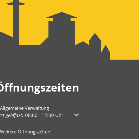
Öffnungszeiten
Allgemeine Verwaltung
licken, um weitere Öffnungs- oder Schließzeiten auszublenden
tzt geöffnet:
08:00
-
12:00
Uhr
Von 08:00 bis 12:00 Uhr
Weitere Öffnungszeiten