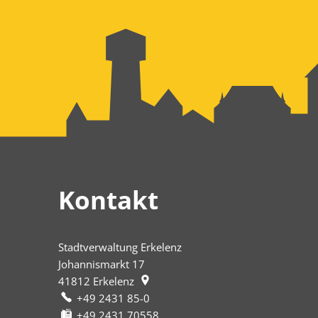
Kontakt
Stadtverwaltung Erkelenz
Johannismarkt 17
41812
Erkelenz
+49 2431 85-0
+49 2431 70558