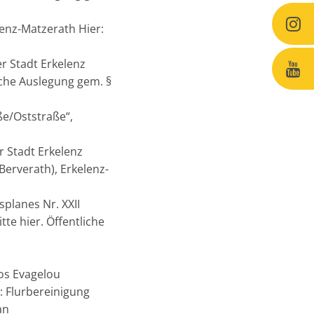
enz-Matzerath Hier:
r Stadt Erkelenz
che Auslegung gem. §
e/Oststraße“,
 Stadt Erkelenz
erverath), Erkelenz-
planes Nr. XXII
te hier. Öffentliche
os Evagelou
: Flurbereinigung
an