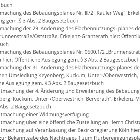
tzbuch
machung des Bebauungsplanes Nr. III/2 „Kauler Weg“, Erkel
ng gem. § 3 Abs. 2 Baugesetzbuch
tmachung der 29. Änderung des Flächennutzungs- planes de
unnenstraße/Oststraße, Erkelenz-Granterath hier: Öffentli
buch
tmachung des Bebauungsplanes Nr. 0500.1/2 „Brunnenstraß
 hier: Öffentliche Auslegung gem. § 3 Abs. 2 Baugesetzbuch
tmachung der 31. Änderung des Flächennutzungs-planes der
hen Umsiedlung Keyenberg, Kuckum, Unter-/Oberwestrich, B
iche Auslegung gem. § 3 Abs. 2 Baugesetzbuch
ntmachung der 4. Änderung und Erweiterung des Bebauungs
rg, Kuckum, Unter-/Oberwestrich, Berverath“, Erkelenz-Mit
 Abs. 2 Baugesetzbuch
nntmachung einer Widmungsverfügung
ntmachung über eine öffentliche Zustellung an Herrn Christ
ntmachung auf Veranlassung der Bezirksregierung Köln hier
 zur Bekanntgabe des Nachtrages 1 zum Flurbereinigungspl