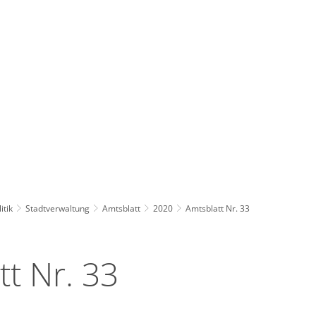
Wirts
nz
Rathaus, Politik
Leben in Erkelenz
Stad
itik
Stadtverwaltung
Amtsblatt
2020
Amtsblatt Nr. 33
tt Nr. 33