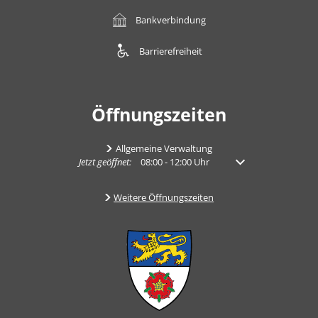
Bankverbindung
Barrierefreiheit
Öffnungszeiten
Allgemeine Verwaltung
Klicken, um weitere Öffnungs- oder Schließzeiten auszub
Jetzt geöffnet:
08:00
-
12:00
Uhr
Von 08:00 bis 12:00 U
Weitere Öffnungszeiten