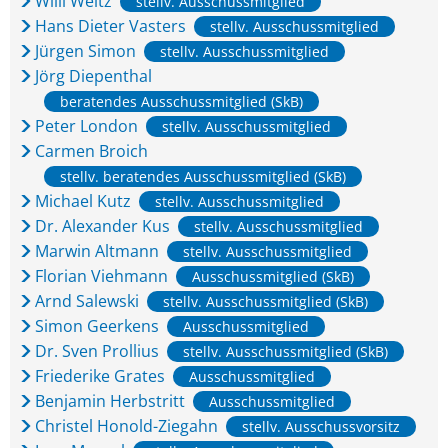
Willi Weitz
stellv. Ausschussmitglied
Hans Dieter Vasters
stellv. Ausschussmitglied
Jürgen Simon
stellv. Ausschussmitglied
Jörg Diepenthal
beratendes Ausschussmitglied (SkB)
Peter London
stellv. Ausschussmitglied
Carmen Broich
stellv. beratendes Ausschussmitglied (SkB)
Michael Kutz
stellv. Ausschussmitglied
Dr. Alexander Kus
stellv. Ausschussmitglied
Marwin Altmann
stellv. Ausschussmitglied
Florian Viehmann
Ausschussmitglied (SkB)
Arnd Salewski
stellv. Ausschussmitglied (SkB)
Simon Geerkens
Ausschussmitglied
Dr. Sven Prollius
stellv. Ausschussmitglied (SkB)
Friederike Grates
Ausschussmitglied
Benjamin Herbstritt
Ausschussmitglied
Christel Honold-Ziegahn
stellv. Ausschussvorsitz