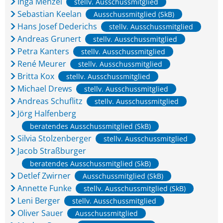
Inga Menzel
stellv. Ausschussmitglied
Sebastian Keelan
Ausschussmitglied (SkB)
Hans Josef Dederichs
stellv. Ausschussmitglied
Andreas Grunert
stellv. Ausschussmitglied
Petra Kanters
stellv. Ausschussmitglied
René Meurer
stellv. Ausschussmitglied
Britta Kox
stellv. Ausschussmitglied
Michael Drews
stellv. Ausschussmitglied
Andreas Schuflitz
stellv. Ausschussmitglied
Jörg Halfenberg
beratendes Ausschussmitglied (SkB)
Silvia Stolzenberger
stellv. Ausschussmitglied
Jacob Straßburger
beratendes Ausschussmitglied (SkB)
Detlef Zwirner
Ausschussmitglied (SkB)
Annette Funke
stellv. Ausschussmitglied (SkB)
Leni Berger
stellv. Ausschussmitglied
Oliver Sauer
Ausschussmitglied