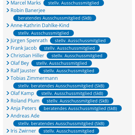
Marcel Marks
stellv. Ausschussmitglied
Robin Banerjee
beratendes Ausschussmitglied (SkB)
Anne-Kathrin Dahlke-Kind
stellv. Ausschussmitglied
Jürgen Spenrath
stellv. Ausschussmitglied
Frank Jacob
stellv. Ausschussmitglied
Christian Hiller
stellv. Ausschussmitglied
Olaf Bey
stellv. Ausschussmitglied
Ralf Jauster
stellv. Ausschussmitglied
Tobias Zimmermann
stellv. beratendes Ausschussmitglied (SkB)
Olaf Kamp
stellv. Ausschussmitglied (SkB)
Roland Plum
stellv. Ausschussmitglied (SkB)
Anja Peters
beratendes Ausschussmitglied (SkB)
Andreas Ade
stellv. beratendes Ausschussmitglied (SkB)
Iris Zwirner
stellv. Ausschussmitglied