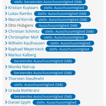
stellv. beratendes Ausschussmitglied (SkB)
Kristian Kuylaars
stellv. Ausschussmitglied
Lukas Rambo
stellv. Ausschussmitglied (SkB)
Marcel Kornik
stellv. Ausschussmitglied (SkB)
Otto Hübgens
Ausschussmitglied (SkB)
Christian Schmitz
stellv. Ausschussmitglied (SkB)
Christopher Moll
stellv. Ausschussmitglied
Wilhelm Kaulhausen
stellv. Ausschussmitglied
Raphael Meyersieck
stellv. Ausschussmitglied
Markus Kalberg
beratendes Ausschussmitglied (SkB)
Monika Natrup
beratendes Ausschussmitglied (SkB)
Thorsten Steufmehl
stellv. Ausschussmitglied (SkB)
Ursula Rothkranz
beratendes Ausschussmitglied (SkB)
Daniel Spyth
stellv. Ausschussmitglied