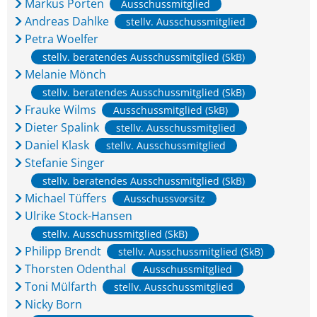
Markus Porten
Ausschussmitglied
Andreas Dahlke
stellv. Ausschussmitglied
Petra Woelfer
stellv. beratendes Ausschussmitglied (SkB)
Melanie Mönch
stellv. beratendes Ausschussmitglied (SkB)
Frauke Wilms
Ausschussmitglied (SkB)
Dieter Spalink
stellv. Ausschussmitglied
Daniel Klask
stellv. Ausschussmitglied
Stefanie Singer
stellv. beratendes Ausschussmitglied (SkB)
Michael Tüffers
Ausschussvorsitz
Ulrike Stock-Hansen
stellv. Ausschussmitglied (SkB)
Philipp Brendt
stellv. Ausschussmitglied (SkB)
Thorsten Odenthal
Ausschussmitglied
Toni Mülfarth
stellv. Ausschussmitglied
Nicky Born