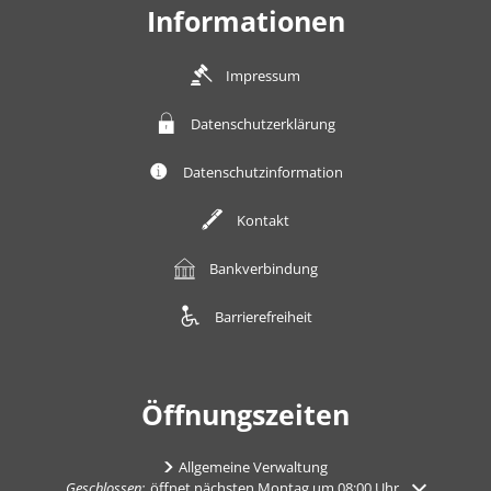
Informationen
Impressum
Datenschutzerklärung
Datenschutzinformation
Kontakt
Bankverbindung
Barrierefreiheit
Öffnungszeiten
Allgemeine Verwaltung
Klicken, um weitere Öffnungs- oder Schließzeiten auszublenden
Geschlossen:
öffnet nächsten Montag um 08:00 Uhr