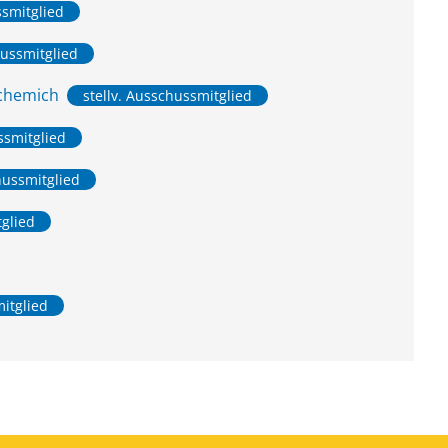
smitglied
hussmitglied
chemich
stellv. Ausschussmitglied
ssmitglied
hussmitglied
tglied
mitglied