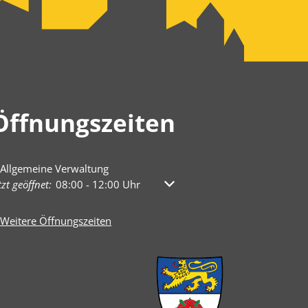
Öffnungszeiten
Allgemeine Verwaltung
licken, um weitere Öffnungs- oder Schließzeiten auszublenden
tzt geöffnet:
08:00
-
12:00
Uhr
Von 08:00 bis 12:00 Uhr
Weitere Öffnungszeiten