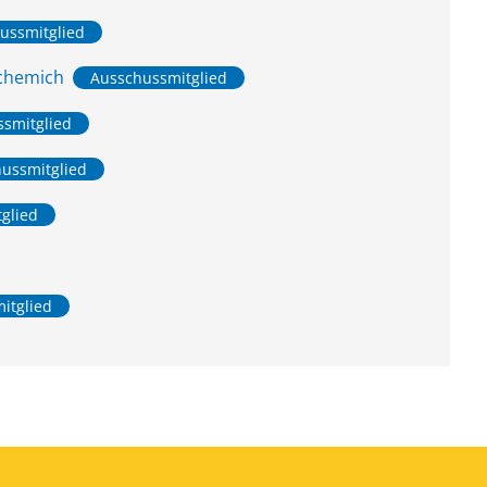
hussmitglied
chemich
Ausschussmitglied
ssmitglied
hussmitglied
tglied
mitglied