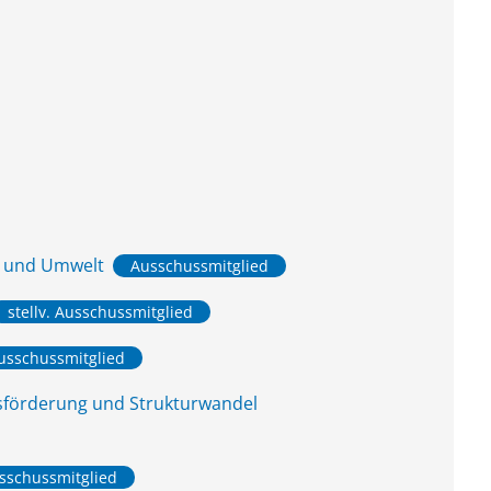
z und Umwelt
Ausschussmitglied
stellv. Ausschussmitglied
usschussmitglied
tsförderung und Strukturwandel
usschussmitglied