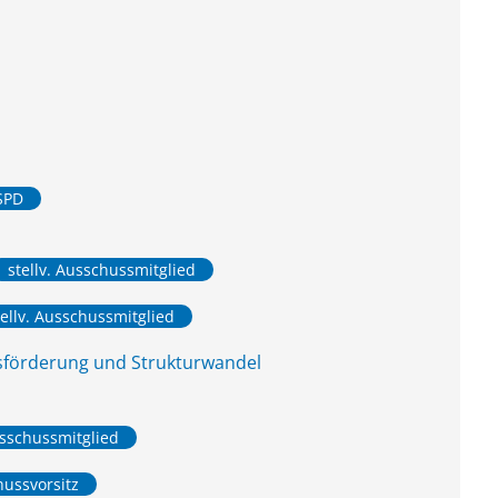
 SPD
stellv. Ausschussmitglied
tellv. Ausschussmitglied
tsförderung und Strukturwandel
usschussmitglied
hussvorsitz