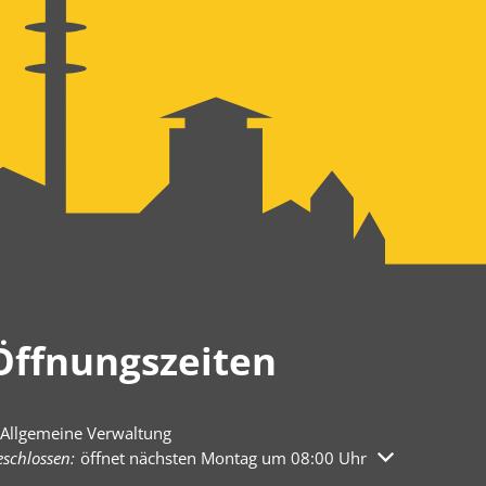
Öffnungszeiten
Allgemeine Verwaltung
licken, um weitere Öffnungs- oder Schließzeiten auszublenden
schlossen:
öffnet nächsten Montag um 08:00 Uhr