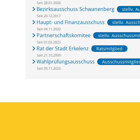
Seit 28.01.2026
Bezirksausschuss Schwanenberg
stellv. 
Seit 20.12.2017
Haupt- und Finanzausschuss
stellv. Aussc
Seit 04.11.2020
Partnerschaftskomitee
stellv. Ausschussmi
Seit 01.02.2023
Rat der Stadt Erkelenz
Ratsmitglied
Seit 21.10.2009
Wahlprüfungsausschuss
Ausschussmitglie
Seit 05.11.2025