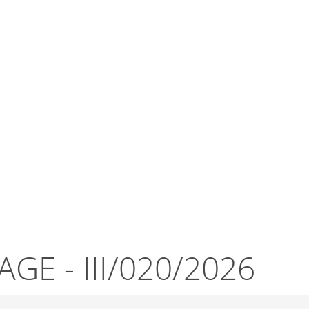
Wirts
nz
Rathaus, Politik
Leben in Erkelenz
Stad
E - III/020/2026