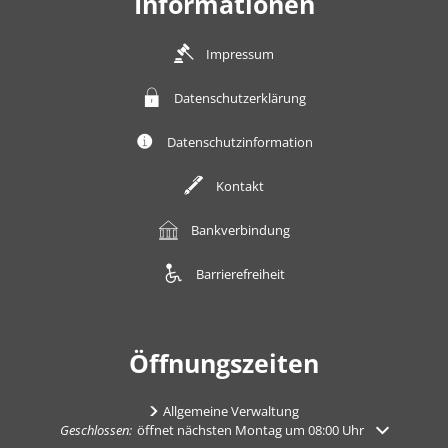
Informationen
Impressum
Datenschutzerklärung
Datenschutzinformation
Kontakt
Bankverbindung
Barrierefreiheit
Öffnungszeiten
Allgemeine Verwaltung
Klicken, um weitere Öffnungs- oder Schließzeiten auszublenden
Geschlossen:
öffnet nächsten Montag um 08:00 Uhr