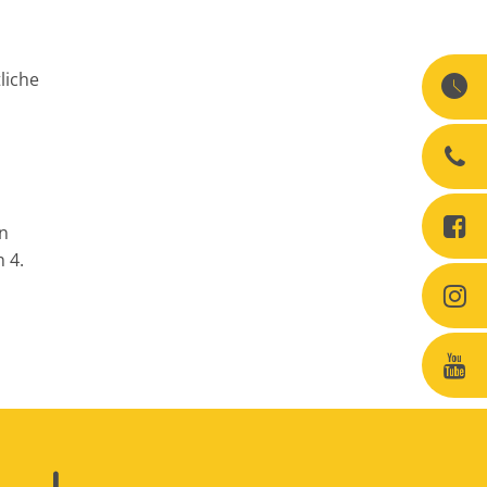
liche
en
 4.