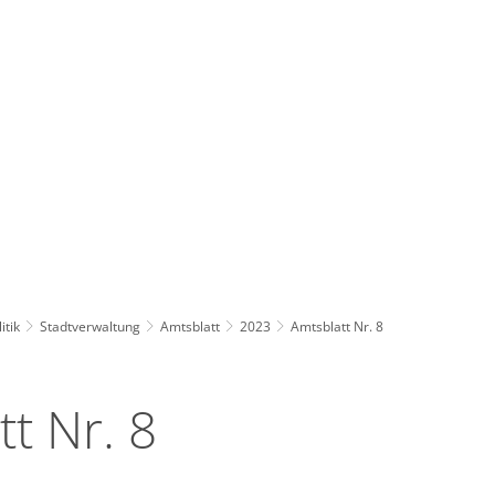
Wirts
nz
Rathaus, Politik
Leben in Erkelenz
Stad
itik
Stadtverwaltung
Amtsblatt
2023
Amtsblatt Nr. 8
t Nr. 8