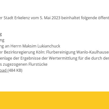
er Stadt Erkelenz vom 5. Mai 2023 beinhaltet folgende öffent
g
ung
lung an Herrn Maksim Lukianchuck
er Bezirksregierung Köln: Flurbereinigung Wanlo-Kaulhaus
fenlage der Ergebnisse der Wertermittlung für die durch den
s zugezogenen Flurstücke
load
(484 KB)